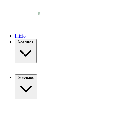
Inicio
Nosotros
Servicios
Exámenes
Cardiología
Muestras a domicilio