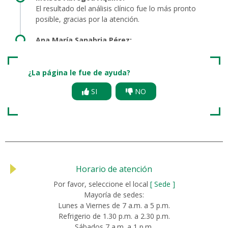
El resultado del análisis clínico fue lo más pronto
posible, gracias por la atención.
Ana María Sanabria Pérez:
El técnico que me atendió es muy eficiente y atento.
Rohelli Franchesca Duran Vargas:
¿La página le fue de ayuda?
Excelente atención de su personal y de la forma de
SI
NO
envió al correo mis resultados, muy bueno..
Horario de atención
Por favor, seleccione el local
[ Sede ]
Mayoría de sedes:
Lunes a Viernes de 7 a.m. a 5 p.m.
Refrigerio de 1.30 p.m. a 2.30 p.m.
Sábados 7 a.m. a 1 p.m.