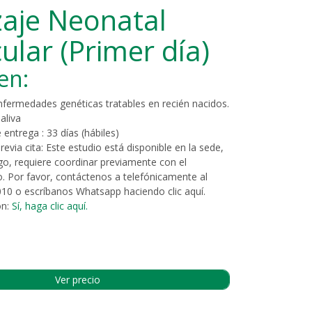
aje Neonatal
ular (Primer día)
en:
fermedades genéticas tratables en recién nacidos.
aliva
 entrega :
33 días (hábiles)
revia cita:
Este estudio está disponible en la sede,
o, requiere coordinar previamente con el
o. Por favor, contáctenos a telefónicamente al
010 o escríbanos Whatsapp haciendo clic
aquí
.
ón:
Sí, haga clic aquí.
Ver precio