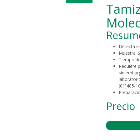
Tamiz
Molec
Resum
Detecta en
Muestra: S
Tiempo de
Requiere p
sin embarg
laboratori
(01)485-1
Preparaci
Precio