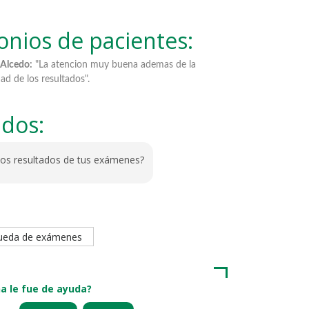
onios de pacientes:
cion muy buena ademas de la
Santos Reinaldo Chávez Chaupe:
"Lo
dos".
oportuna".
ados:
los resultados de tus exámenes?
queda de exámenes
a le fue de ayuda?