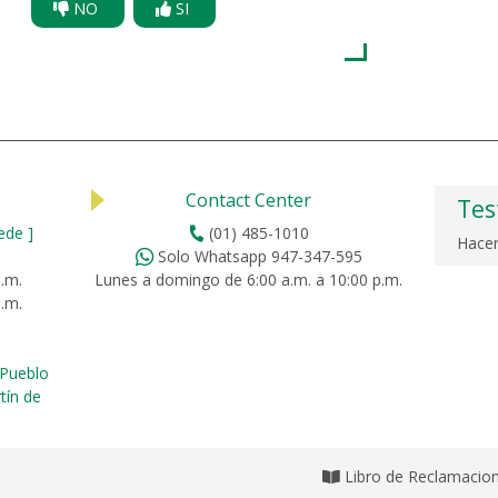
NO
SI
Contact Center
Tes
ede ]
(01) 485-1010
Hacer
Solo Whatsapp 947-347-595
p.m.
Lunes a domingo de 6:00 a.m. a 10:00 p.m.
p.m.
Pueblo
tín de
Libro de Reclamacio