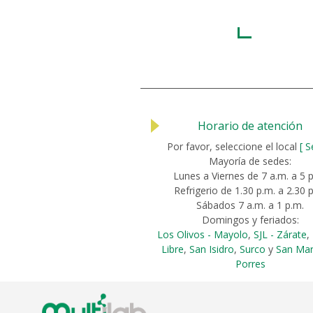
Horario de atención
Por favor, seleccione el local
[ S
Mayoría de sedes:
Lunes a Viernes de 7 a.m. a 5 
Refrigerio de 1.30 p.m. a 2.30 
Sábados 7 a.m. a 1 p.m.
Domingos y feriados:
Los Olivos - Mayolo
,
SJL - Zárate
,
Libre
,
San Isidro
,
Surco
y
San Mar
Porres