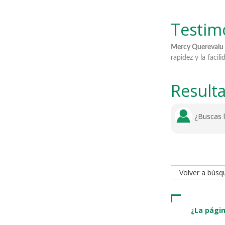
Testim
ltado del análisis clínico fue lo más
Mercy Querevalu Alcedo:
"La aten
nción".
rapidez y la facilidad de los resulta
Result
¿Buscas 
Volver a bús
¿La págin