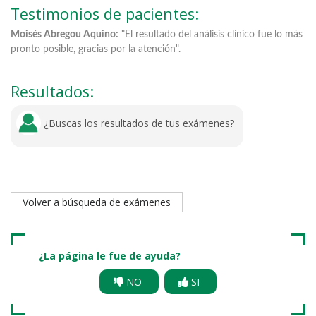
Testimonios de pacientes:
Moisés Abregou Aquino:
"El resultado del análisis clínico fue lo más
Jo
pronto posible, gracias por la atención".
at
us
Resultados:
¿Buscas los resultados de tus exámenes?
Volver a búsqueda de exámenes
¿La página le fue de ayuda?
NO
SI