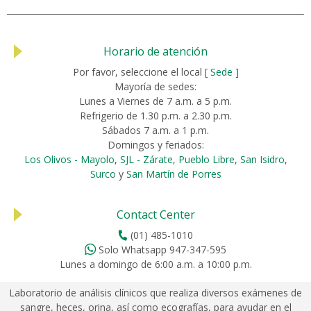
Horario de atención
Por favor, seleccione el local
[ Sede ]
Mayoría de sedes:
Lunes a Viernes de 7 a.m. a 5 p.m.
Refrigerio de 1.30 p.m. a 2.30 p.m.
Sábados 7 a.m. a 1 p.m.
Domingos y feriados:
Los Olivos - Mayolo
,
SJL - Zárate
,
Pueblo Libre
,
San Isidro
,
Surco
y
San Martín de Porres
Contact Center
(01) 485-1010
Solo Whatsapp 947-347-595
Lunes a domingo de 6:00 a.m. a 10:00 p.m.
Laboratorio de análisis clínicos que realiza diversos exámenes de
sangre, heces, orina, así como ecografías, para ayudar en el