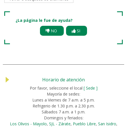
¿La página le fue de ayuda?
NO
SI
Horario de atención
Por favor, seleccione el local
[ Sede ]
Mayoría de sedes:
Lunes a Viernes de 7 a.m. a 5 p.m.
Refrigerio de 1.30 p.m. a 2.30 p.m.
Sábados 7 a.m. a 1 p.m.
Domingos y feriados:
Los Olivos - Mayolo
,
SJL - Zárate
,
Pueblo Libre
,
San Isidro
,