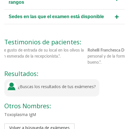
rangos
+
Sedes en las que el examen está disponible
Testimonios de pacientes:
entrada de su local en los olivos la
Rohelli Franchesca Duran Vargas:
"E
a de la recepcionista.".
personal y de la forma de envió al
bueno.".
Resultados:
¿Buscas los resultados de tus exámenes?
Otros Nombres:
Toxoplasma IgM
Volver a búsqueda de exámenes