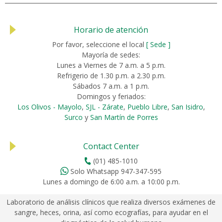
Horario de atención
Por favor, seleccione el local
[ Sede ]
Mayoría de sedes:
Lunes a Viernes de 7 a.m. a 5 p.m.
Refrigerio de 1.30 p.m. a 2.30 p.m.
Sábados 7 a.m. a 1 p.m.
Domingos y feriados:
Los Olivos - Mayolo
,
SJL - Zárate
,
Pueblo Libre
,
San Isidro
,
Surco
y
San Martín de Porres
Contact Center
(01) 485-1010
Solo Whatsapp 947-347-595
Lunes a domingo de 6:00 a.m. a 10:00 p.m.
Laboratorio de análisis clínicos que realiza diversos exámenes de
sangre, heces, orina, así como ecografías, para ayudar en el