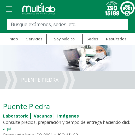
Inicio
Servicios
Soy Médico
Sedes
Resultados
PUENTE PIEDRA
Puente Piedra
Laboratorio
Vacunas
Imágenes
Consulte precios, preparación y tiempo de entrega haciendo click
aquí
Procesado bajo ISO 9001 e ISO 15189