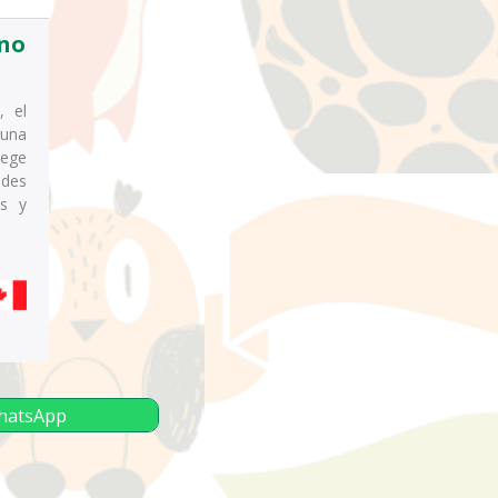
ano
, el
 una
tege
ades
es y
WhatsApp