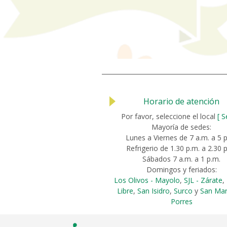
Horario de atención
Por favor, seleccione el local
[ S
Mayoría de sedes:
Lunes a Viernes de 7 a.m. a 5 
Refrigerio de 1.30 p.m. a 2.30 
Sábados 7 a.m. a 1 p.m.
Domingos y feriados:
Los Olivos - Mayolo
,
SJL - Zárate
,
Libre
,
San Isidro
,
Surco
y
San Mar
Porres