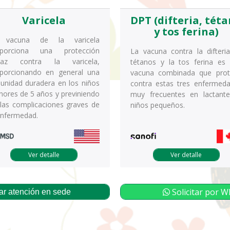
Varicela
DPT (difteria, tét
y tos ferina)
 vacuna de la varicela
oporciona una protección
La vacuna contra la difteria
icaz contra la varicela,
tétanos y la tos ferina es
porcionando en general una
vacuna combinada que pro
unidad duradera en los niños
contra estas tres enfermed
ores de 5 años y previniendo
muy frecuentes en lactant
 las complicaciones graves de
niños pequeños.
enfermedad.
Ver detalle
Ver detalle
Solicitar por 
r atención en sede