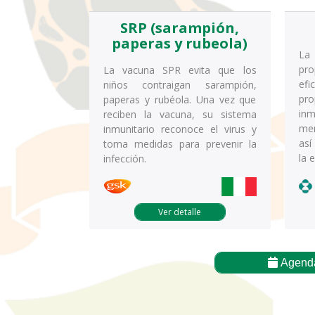
SRP (sarampión,
paperas y rubeola)
La
pr
La vacuna SPR evita que los
ef
niños contraigan sarampión,
pro
paperas y rubéola. Una vez que
inm
reciben la vacuna, su sistema
men
inmunitario reconoce el virus y
así
toma medidas para prevenir la
la 
infección.
Ver detalle
Agenda