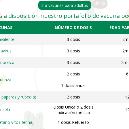
Ir a vacunas para adultos
a disposición nuestro portafolio de vacuna ped
CUNAS
NÚMERO DE DOSIS
EDAD PA
valente
3 dosis
2m 
avirus
3 dosis
2m 
mococo
3 dosis
2m 
2 dosis
6
luenza
1 dosis anual
 paperas y rubeola)
2 dosis
1
Dosis Unica o 2 dosis
ricela
1
indicación médica
tétano y tos ferina)
1 dosis Refuerzo