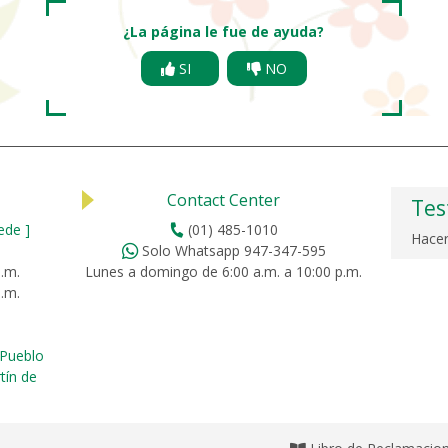
¿La página le fue de ayuda?
SI
NO
Contact Center
Tes
ede ]
(01) 485-1010
Hacer
Solo Whatsapp 947-347-595
p.m.
Lunes a domingo de 6:00 a.m. a 10:00 p.m.
p.m.
Pueblo
tín de