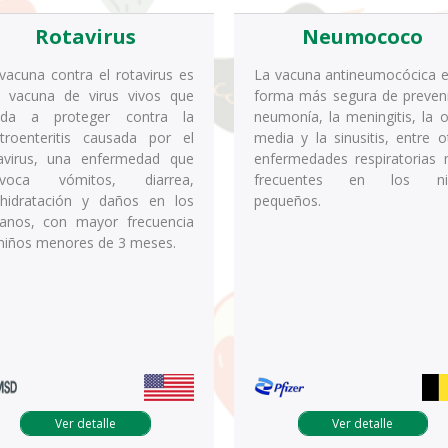
Rotavirus
Neumococo
vacuna contra el rotavirus es
La vacuna antineumocócica e
 vacuna de virus vivos que
forma más segura de preveni
uda a proteger contra la
neumonía, la meningitis, la ot
troenteritis causada por el
media y la sinusitis, entre o
avirus, una enfermedad que
enfermedades respiratorias
ovoca vómitos, diarrea,
frecuentes en los ni
hidratación y daños en los
pequeños.
anos, con mayor frecuencia
niños menores de 3 meses.
Ver detalle
Ver detalle