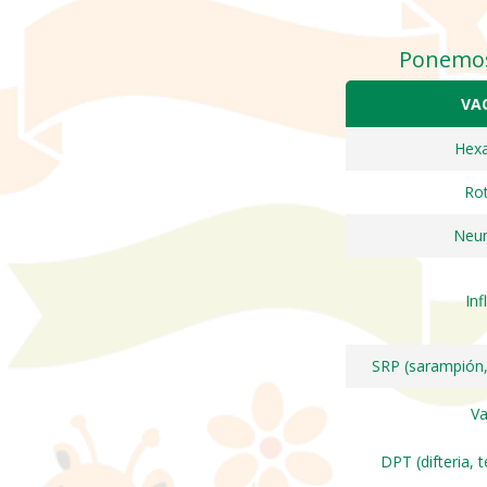
Ponemos 
VA
Hexa
Rot
Neu
Inf
SRP (sarampión,
Va
DPT (difteria, 