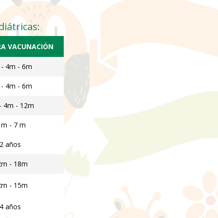
iátricas:
RA VACUNACIÓN
- 4m - 6m
- 4m - 6m
- 4m - 12m
 m - 7 m
2 años
2m - 18m
2m - 15m
4 años