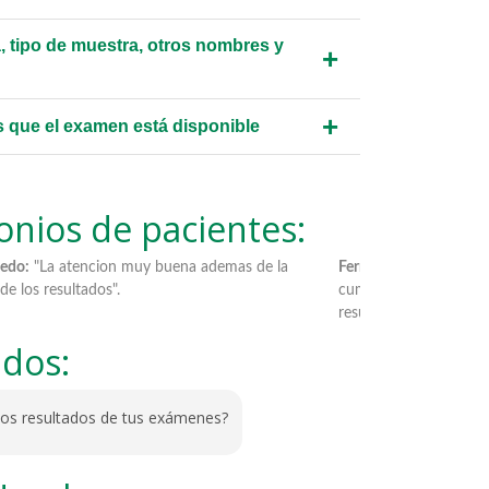
, tipo de muestra, otros nombres y
+
+
s que el examen está disponible
onios de pacientes:
 buena ademas de la
Fernando Espinoza:
"Solicité dos exámenes a
cumplieron con el horario, buen trato para u
resultados el mismo día".
ados:
los resultados de tus exámenes?