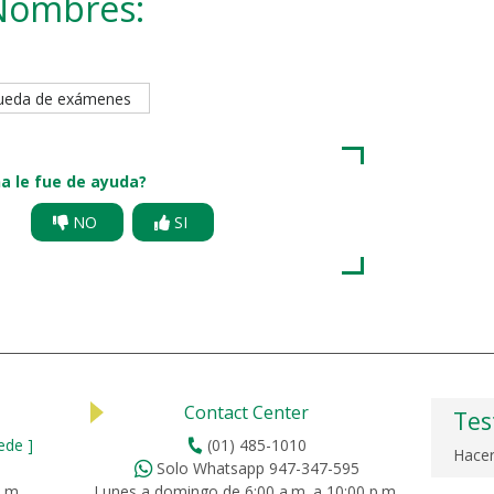
Nombres:
queda de exámenes
a le fue de ayuda?
NO
SI
Contact Center
Tes
ede ]
(01) 485-1010
Hacer
Solo Whatsapp 947-347-595
p.m.
Lunes a domingo de 6:00 a.m. a 10:00 p.m.