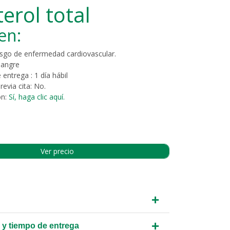
erol total
en:
esgo de enfermedad cardiovascular.
Sangre
 entrega :
1 día hábil
revia cita:
No.
ón:
Sí, haga clic aquí.
Ver precio
+
+
 y tiempo de entrega