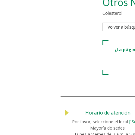
Otros 
Colesterol
Volver a bús
¿La págin
Horario de atención
Por favor, seleccione el local
[ S
Mayoría de sedes:
Lunes a Viernes de 7 a.m. a 5 