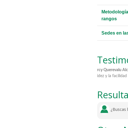
Metodología
rangos
Sedes en la
Testim
e me atendió es muy eficiente
Mercy Querevalu Alcedo:
"La atencion muy
rapidez y la facilidad de los resultados".
Result
¿Buscas 