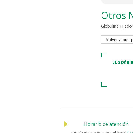
Otros 
Globulina Fijad
Volver a bús
¿La págin
Horario de atención
Por favor, seleccione el local
[ S