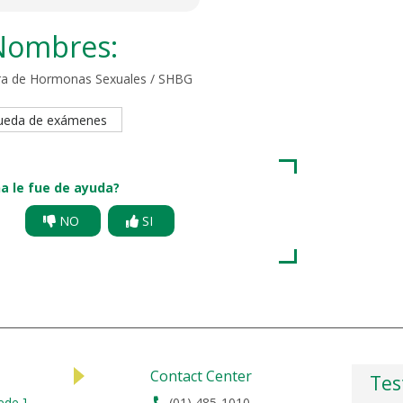
Nombres:
ora de Hormonas Sexuales / SHBG
queda de exámenes
a le fue de ayuda?
NO
SI
Contact Center
Tes
ede ]
(01) 485-1010