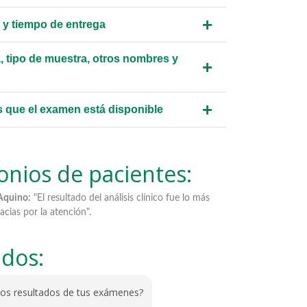
+
 y tiempo de entrega
, tipo de muestra, otros nombres y
+
+
s que el examen está disponible
onios de pacientes:
resultado del análisis clínico fue lo más
Rohelli Franchesca Duran Varg
 atención".
de la forma de envió al correo
ados:
los resultados de tus exámenes?