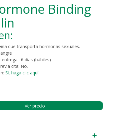
ormone Binding
lin
en:
eína que transporta hormonas sexuales.
Sangre
 entrega :
6 días (hábiles)
revia cita:
No.
ón:
Sí, haga clic aquí.
Ver precio
+