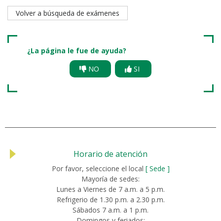
Volver a búsqueda de exámenes
¿La página le fue de ayuda?
NO
SI
Horario de atención
Por favor, seleccione el local
[ Sede ]
Mayoría de sedes:
Lunes a Viernes de 7 a.m. a 5 p.m.
Refrigerio de 1.30 p.m. a 2.30 p.m.
Sábados 7 a.m. a 1 p.m.
Domingos y feriados: