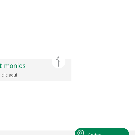
timonios
 clic
aquí
Sedes