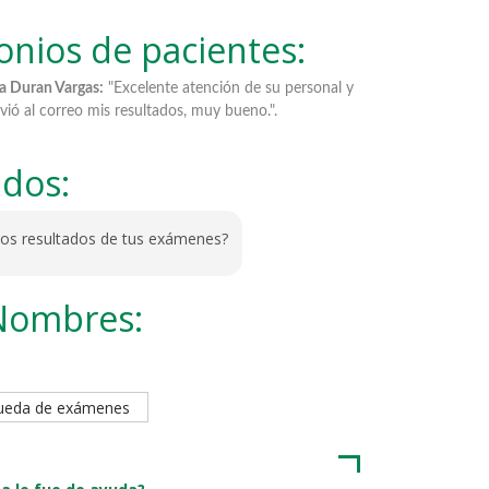
onios de pacientes:
n Vargas:
"Excelente atención de su personal y
Ana María Sanabria Pérez
 correo mis resultados, muy bueno.".
y atento".
ados:
los resultados de tus exámenes?
Nombres:
queda de exámenes