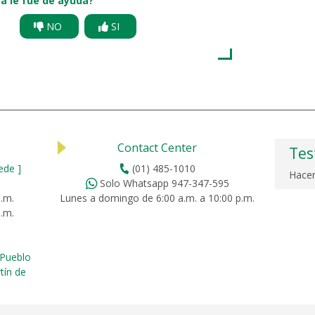
a le fue de ayuda?
NO
SI
Contact Center
Tes
ede ]
(01) 485-1010
Hacer
Solo Whatsapp 947-347-595
p.m.
Lunes a domingo de 6:00 a.m. a 10:00 p.m.
p.m.
Pueblo
tín de