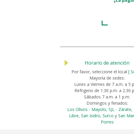
¿La págin
Horario de atención
Por favor, seleccione el local
[ S
Mayoría de sedes:
Lunes a Viernes de 7 a.m. a 5 
Refrigerio de 1.30 p.m. a 2.30 
Sábados 7 a.m. a 1 p.m.
Domingos y feriados:
Los Olivos - Mayolo
,
SJL - Zárate
,
Libre
,
San Isidro
,
Surco
y
San Mar
Porres