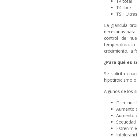
T4 total
T4 libre
TSH Ultras
La glándula tir
necesarias para
control de nue
temperatura, la 
crecimiento, la fe
¿Para qué es s
Se solicita cua
hipotiroidismo o
Algunos de los s
Disminució
Aumento 
Aumento de
Sequedad d
Estreñimi
Intoleranci