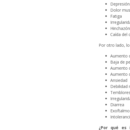
Depresión
Dolor musc
Fatiga
Irregulari
Hinchazón 
Caída del 
Por otro lado, l
Aumento d
Baja de p
Aumento de
Aumento d
Ansiedad
Debilidad
Temblore
Irregulari
Diarrea
Exoftalmo
Intoleranci
¿Por qué es i