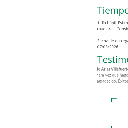
Tiempo
1 día hábil. Est
muestras. Consi
Fecha de entreg
07/08/2026
Testim
o Arias Villafuerte:
"Cortesía y paciencia para la atención al
Nadia Caroni
mera vez que hago he sido atendido por ustedes y les
entregar los r
gradecido. Éxitos".