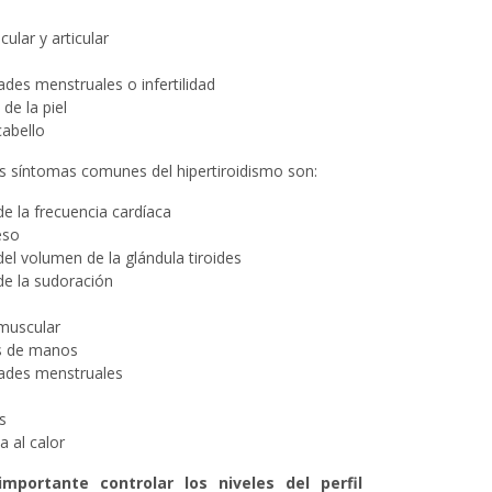
ular y articular
dades menstruales o infertilidad
de la piel
cabello
os síntomas comunes del hipertiroidismo son:
e la frecuencia cardíaca
eso
l volumen de la glándula tiroides
e la sudoración
 muscular
s de manos
dades menstruales
s
a al calor
mportante controlar los niveles del perfil