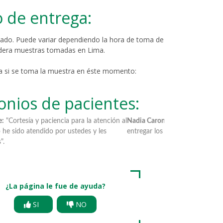
 de entrega:
imado. Puede variar dependiendo la hora de toma de
dera muestras tomadas en Lima.
a si se toma la muestra en éste momento:
onios de pacientes:
 Farje Ocampo:
"Me gustó la agilidad y practicidad de
Mercy Quereval
esultados".
rapidez y la faci
¿La página le fue de ayuda?
SI
NO