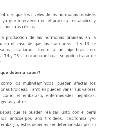
ontrolar que los niveles de las hormonas tiroideas
 ya que intervienen en el proceso metabólico y
as nuestras células.
la producción de las hormonas tiroideas en la
dea, en el caso de que las hormonas T4 y T3 se
vadas estaríamos frente a un hipertiroidismo.
la T4 y T3 se encuentran bajas se podría tratar de
o.
 que debería saber?
como los multivitamínicos, pueden afectar los
monas tiroideas. También pueden variar sus valores
s como el embarazo, enfermedades hepáticas,
ógenos y otros.
ruebas que se pueden realizar junto con el perfil
os anticuerpos anti tiroideos, calcitonina y/o
in embargo, éstas deberían ser determinadas por su