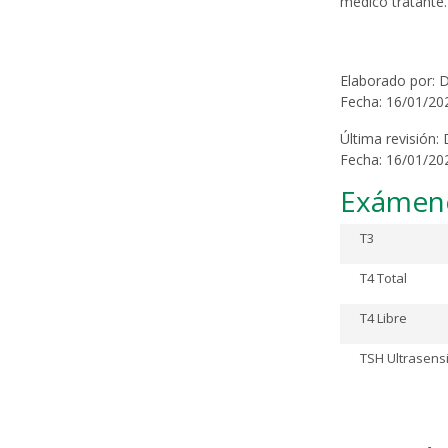
médico tratante.
Elaborado por: D
Fecha: 16/01/20
Última revisión:
Fecha: 16/01/20
Exámenes
T3
T4 Total
T4 Libre
TSH Ultrasens