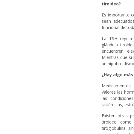
tiroideo?
Es importante c
sean adecuados
funcional de tod
La TSH regula 
glándula tiroi
encuentren ele
Mientras que si 
un hipotiroidism
¿Hay algo más
Medicamentos, 
valores las hor
las condicione
sistémicas, estr
Existen otras p
tiroideo como l
tiroglobulina, s